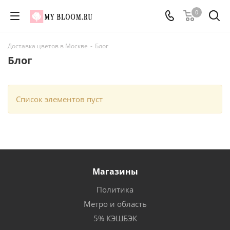
0
Доставка цветов в Москве
-
Блог
Блог
Список элементов пуст
Магазины
Политика
Метро и область
5% КЭШБЭК