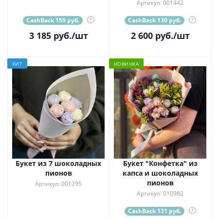
Артикул: 001442
CashBack 159 руб.
?
CashBack 130 руб.
?
3 185
руб.
/шт
2 600
руб.
/шт
ХИТ
НОВИНКА
Букет из 7 шоколадных
Букет "Конфетка" из
пионов
капса и шоколадных
пионов
Артикул: 001295
Артикул: 010982
CashBack 131 руб.
?