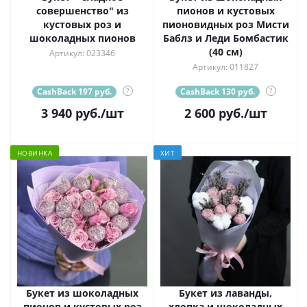
совершенство" из
пионов и кустовых
кустовых роз и
пионовидных роз Мисти
шоколадных пионов
Баблз и Леди Бомбастик
(40 см)
Артикул: 023346
Артикул: 011827
CashBack 197 руб.
?
CashBack 130 руб.
?
3 940
руб.
/шт
2 600
руб.
/шт
НОВИНКА
ХИТ
Букет из шоколадных
Букет из лаванды,
пионов и кустовых роз
хлопка и шоколадных