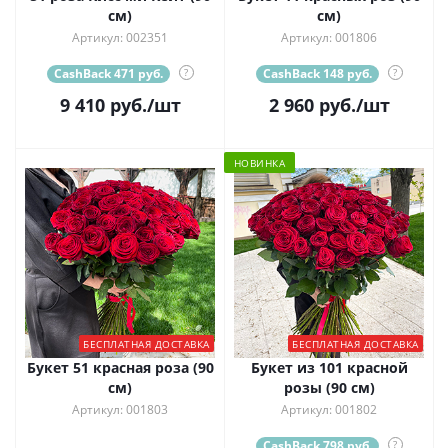
см)
см)
Артикул: 002351
Артикул: 001806
CashBack 471 руб.
?
CashBack 148 руб.
?
9 410
руб.
/шт
2 960
руб.
/шт
НОВИНКА
БЕСПЛАТНАЯ ДОСТАВКА
БЕСПЛАТНАЯ ДОСТАВКА
Букет 51 красная роза (90
Букет из 101 красной
см)
розы (90 см)
Артикул: 001803
Артикул: 001802
CashBack 798 руб.
?