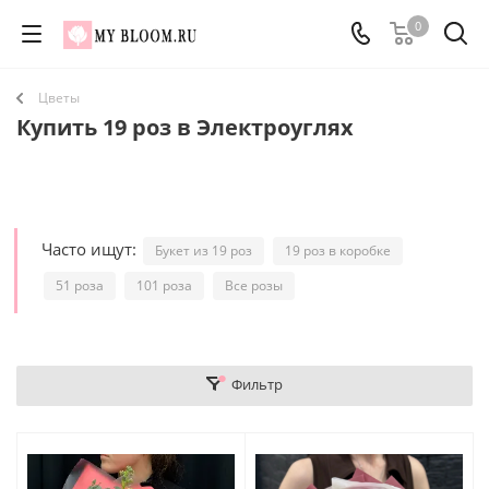
0
Цветы
Купить 19 роз в Электроуглях
Часто ищут:
Букет из 19 роз
19 роз в коробке
51 роза
101 роза
Все розы
Фильтр