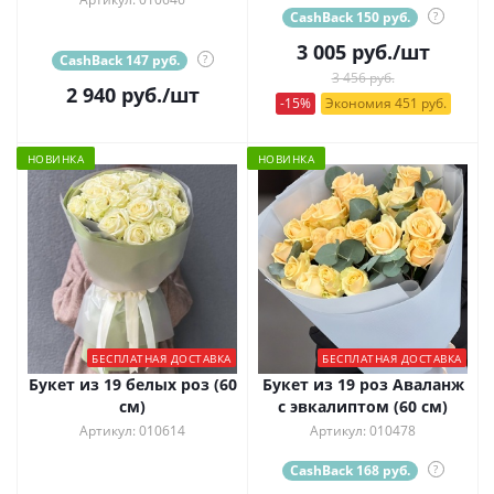
CashBack 150 руб.
?
3 005
руб.
/шт
CashBack 147 руб.
?
3 456 руб.
2 940
руб.
/шт
-15%
Экономия 451 руб.
НОВИНКА
НОВИНКА
БЕСПЛАТНАЯ ДОСТАВКА
БЕСПЛАТНАЯ ДОСТАВКА
Букет из 19 белых роз (60
Букет из 19 роз Аваланж
см)
с эвкалиптом (60 см)
Артикул: 010614
Артикул: 010478
CashBack 168 руб.
?