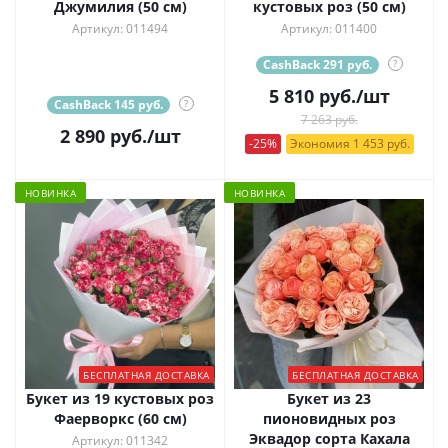
Джумилия (50 см)
кустовых роз (50 см)
Артикул: 011494
Артикул: 011400
CashBack 291 руб.
?
5 810
руб.
/шт
CashBack 145 руб.
?
7 263 руб.
2 890
руб.
/шт
-25%
Экономия 1 453 руб.
НОВИНКА
НОВИНКА
БЕСПЛАТНАЯ ДОСТАВКА
БЕСПЛАТНАЯ ДОСТАВКА
Букет из 19 кустовых роз
Букет из 23
Фаерворкс (60 см)
пионовидных роз
Эквадор сорта Кахала
Артикул: 011342