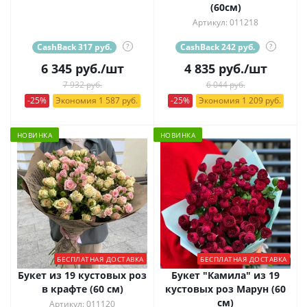
(60см)
Артикул: 011218
CashBack 317 руб.
?
CashBack 242 руб.
?
6 345
руб.
/шт
4 835
руб.
/шт
7 932 руб.
6 044 руб.
-25%
Экономия 1 587 руб.
-25%
Экономия 1 209 руб.
НОВИНКА
НОВИНКА
БЕСПЛАТНАЯ ДОСТАВКА
БЕСПЛАТНАЯ ДОСТАВКА
Букет из 19 кустовых роз
Букет "Камила" из 19
в крафте (60 см)
кустовых роз Марун (60
см)
Артикул: 011120