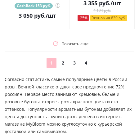
3 355
руб.
/шт
CashBack 153 руб.
?
4 194 руб.
3 050
руб.
/шт
-25%
Экономия 839 руб.
Показать еще
1
2
3
4
Согласно статистике, самые популярные цветы в России -
розы. Вечной классике отдают свое предпочтение 72%
россиян. Первое место занимают кремовые, белые и
розовые бутоны, второе - розы красного цвета и его
оттенков. Популярности ароматным бутонам добавляет их
цена и доступность - купить розы дешево в интернет-
магазине MyBloom можно круглосуточно с курьерской
доставкой или самовывозом.