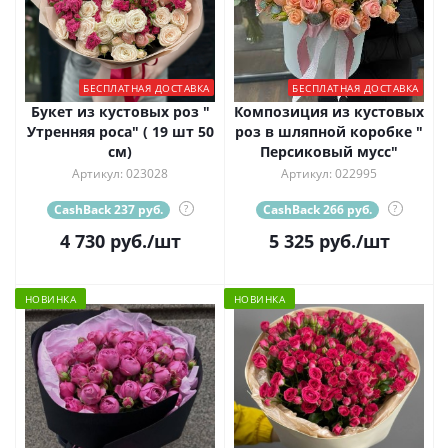
БЕСПЛАТНАЯ ДОСТАВКА
БЕСПЛАТНАЯ ДОСТАВКА
Букет из кустовых роз "
Композиция из кустовых
Утренняя роса" ( 19 шт 50
роз в шляпной коробке "
см)
Персиковый мусс"
Артикул: 023028
Артикул: 022995
CashBack 237 руб.
?
CashBack 266 руб.
?
4 730
руб.
/шт
5 325
руб.
/шт
НОВИНКА
НОВИНКА