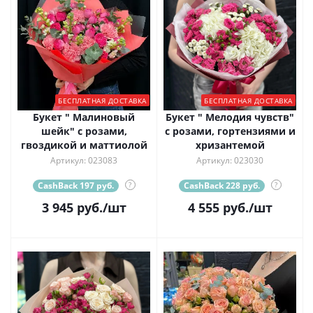
БЕСПЛАТНАЯ ДОСТАВКА
БЕСПЛАТНАЯ ДОСТАВКА
Букет " Малиновый
Букет " Мелодия чувств"
шейк" с розами,
с розами, гортензиями и
гвоздикой и маттиолой
хризантемой
Артикул: 023083
Артикул: 023030
CashBack 197 руб.
?
CashBack 228 руб.
?
3 945
руб.
/шт
4 555
руб.
/шт