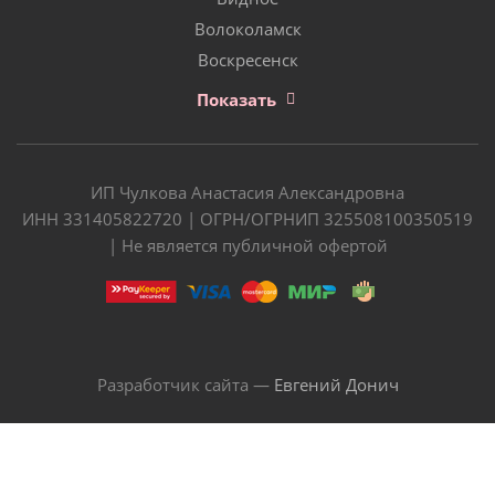
Волоколамск
Воскресенск
Показать
ИП Чулкова Анастасия Александровна
ИНН 331405822720 | ОГРН/ОГРНИП 325508100350519
| Не является публичной офертой
Разработчик сайта —
Евгений Донич