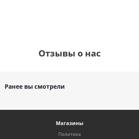
1 330
895
1
руб.
895
руб.
руб.
Отзывы о нас
Ранее вы смотрели
Магазины
Политика