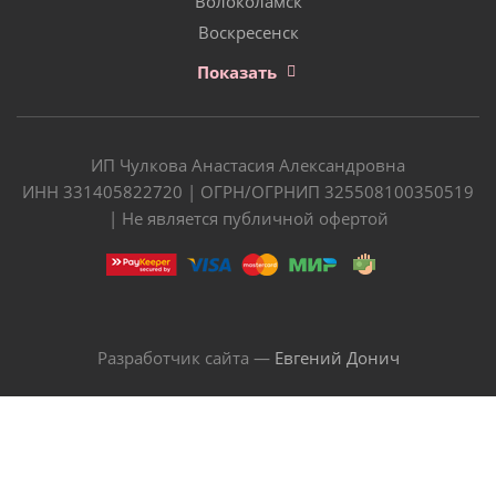
Волоколамск
Воскресенск
Показать
ИП Чулкова Анастасия Александровна
ИНН 331405822720 | ОГРН/ОГРНИП 325508100350519
| Не является публичной офертой
Разработчик сайта —
Евгений Донич