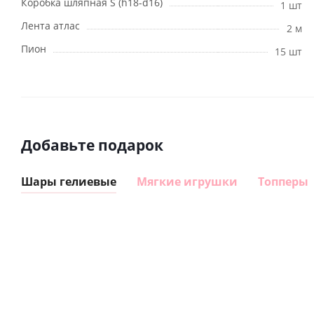
Коробка шляпная S (h18-d16)
1 шт
Лента атлас
2 м
Пион
15 шт
Добавьте подарок
Шары гелиевые
Мягкие игрушки
Топперы
Шар
Шар
гелиевый
гелиевый
цифра 8
цифра 4