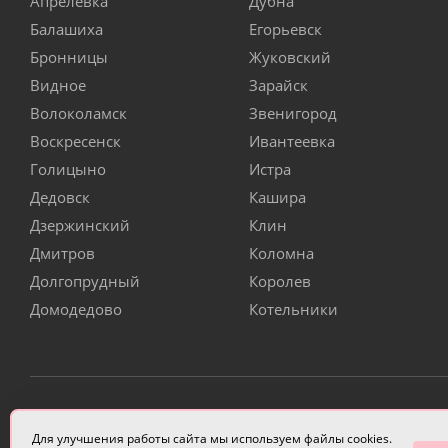
Апрелевка
Дубна
Балашиха
Егорьевск
Бронницы
Жуковский
Видное
Зарайск
Волоколамск
Звенигород
Воскресенск
Ивантеевка
Голицыно
Истра
Дедовск
Кашира
Дзержинский
Клин
Дмитров
Коломна
Долгопрудный
Королев
Домодедово
Котельники
ИП Чулкова Анастасия Александровна ИНН 3314058227
Для улучшения работы сайта мы используем файлы cookies.