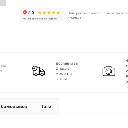
Наш рейтинг выполненных заказов
Яндексе
Ф
Доставим за
ная
2 часа с
 к
момента
заказа
Самовывоз
Тэги