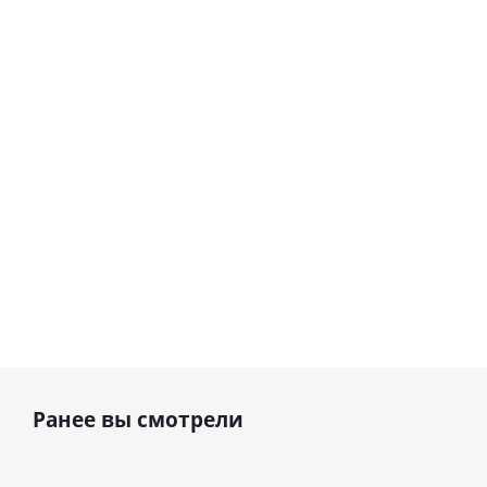
Сердце розовое
(40х102
(40х102
фольгированный
см)
см)
шар с гелием (45
см)
1 330
1 330
руб.
895
руб.
руб.
Ранее вы смотрели