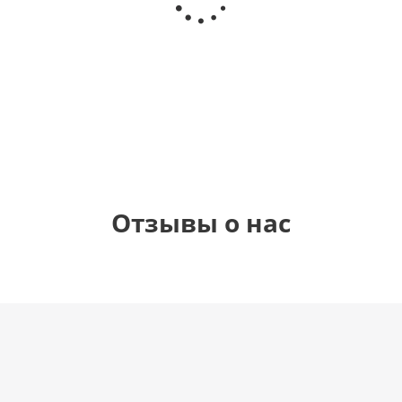
(40х102
медвежонку
рождения
см)
(45 см)
1 330
895
900
руб.
руб.
руб.
900
руб.
Отзывы о нас