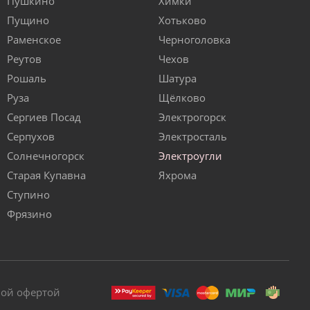
Пушкино
Химки
Пущино
Хотьково
Раменское
Черноголовка
Реутов
Чехов
Рошаль
Шатура
Руза
Щёлково
Сергиев Посад
Электрогорск
Серпухов
Электросталь
Солнечногорск
Электроугли
Старая Купавна
Яхрома
Ступино
Фрязино
ной офертой