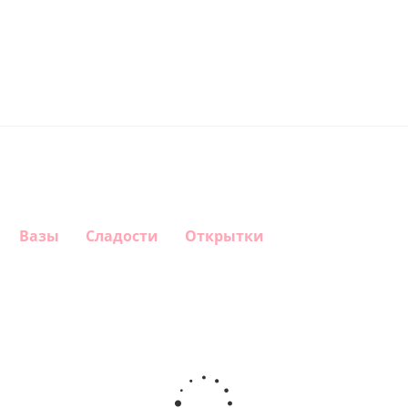
Вазы
Сладости
Открытки
Шар круг
Шар
Шар
Самая
гелиевый
Шар круг
Звезда - С
самая
цифра 1
Моему
днем