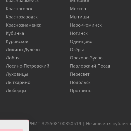
Красноармейск
Можайск
Красногорск
Москва
Краснозаводск
Мытищи
Краснознаменск
Наро-Фоминск
Кубинка
Ногинск
Куровское
Одинцово
Ликино-Дулёво
Озёры
Лобня
Орехово-Зуево
Лосино-Петровский
Павловский Посад
Луховицы
Пересвет
Лыткарино
Подольск
Люберцы
Протвино
20 | ОГРН/ОГРНИП 325508100350519 | Не является публич