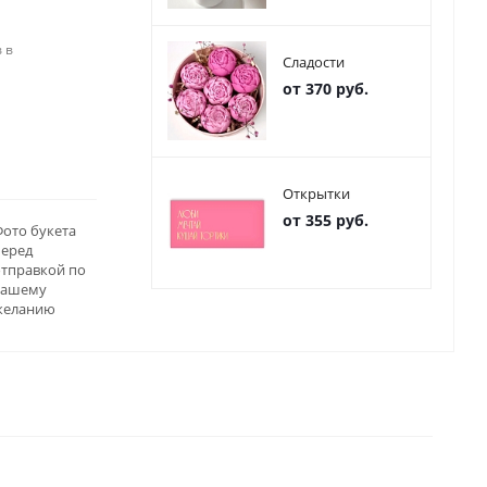
 в
Сладости
от 370 руб.
Открытки
от 355 руб.
ото букета
перед
отправкой по
вашему
желанию