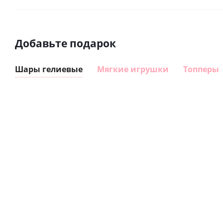
Добавьте подарок
Шары гелиевые
Мягкие игрушки
Топперы
Шар
Шар
гелиевый
гелиевый
цифра 8
цифра 4
Сердце розовое
(40х102
(40х102
фольгированный
см)
см)
шар с гелием (45
см)
1 330
1 330
руб.
895
руб.
руб.