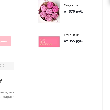
Сладости
от 370 руб.
Открытки
от 355 руб.
грам
?
у
 передать
е. Дарите