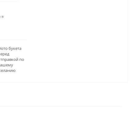
 в
ото букета
перед
отправкой по
вашему
желанию