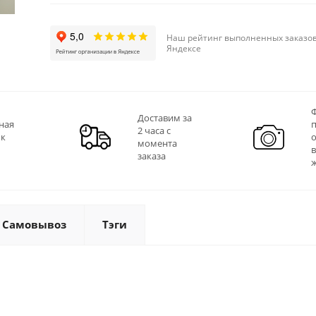
Наш рейтинг выполненных заказов
Яндексе
Ф
Доставим за
ная
2 часа с
 к
момента
заказа
Самовывоз
Тэги