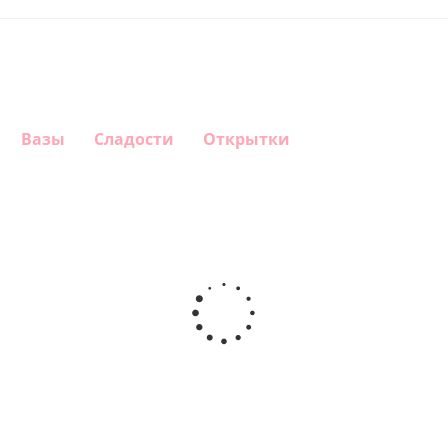
Вазы
Сладости
Открытки
Шар
Шар
Шар
Шар
сердце,
сердце I
гелиевый
Звезда - С
моя
love you
цифра 1
днем
любовь
(45 см)
(40х102
рождения
см)
(45 см)
1 330
895
895
895
руб.
руб.
руб.
руб.