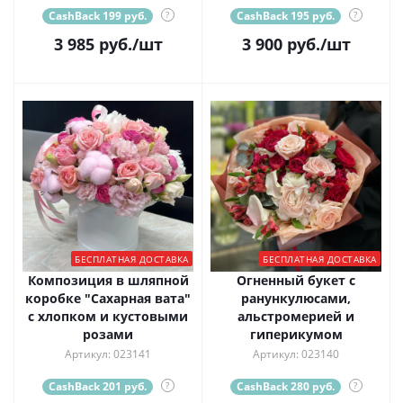
CashBack 199 руб.
?
CashBack 195 руб.
?
3 985
руб.
/шт
3 900
руб.
/шт
БЕСПЛАТНАЯ ДОСТАВКА
БЕСПЛАТНАЯ ДОСТАВКА
Композиция в шляпной
Огненный букет с
коробке "Сахарная вата"
ранункулюсами,
с хлопком и кустовыми
альстромерией и
розами
гиперикумом
Артикул: 023141
Артикул: 023140
CashBack 201 руб.
?
CashBack 280 руб.
?