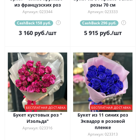
из французских роз
розы 70 см
Артикул: 023344
Артикул: 023333
CashBack 158 руб.
?
CashBack 296 руб.
?
3 160
руб.
/шт
5 915
руб.
/шт
БЕСПЛАТНАЯ ДОСТАВКА
БЕСПЛАТНАЯ ДОСТАВКА
Букет кустовых роз "
Букет из 11 синих роз
Изольда"
Эквадор в розовой
пленке
Артикул: 023316
Артикул: 023313