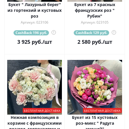
Букет " Лазурный берег"
Букет из 7 красных
из гортензий и кустовых
французских роз "
роз
Рубин"
Артикул: 023106
Артикул: 023105
CashBack 196 руб.
?
CashBack 129 руб.
?
3 925
руб.
/шт
2 580
руб.
/шт
БЕСПЛАТНАЯ ДОСТАВКА
БЕСПЛАТНАЯ ДОСТАВКА
Нежная композиция в
Букет из 15 кустовых
корзине с французскими
роз-микс " Радуга
розами, гортензиями и
эмоций"