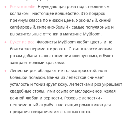
Розы в колбе.
Неувядающая роза под стеклянным
колпаком - настоящее волшебство. Это подарок
премиум класса по низкой цене. Ярко-алый, синий
сапфировый, кипенно-белый - самые популярные и
выразительные оттенки в магазине MyBloom.
Букет из роз.
Флористы MyBloom любят цветы и не
боятся экспериментировать. Стоит к классическим
розам добавить альстромерии или эустомы, и букет
заиграет новыми красками.
Лепестки роз обладают не только красотой, но и
большой пользой. Ванна из лепестков снимает
усталость и тонизирует кожу. Лепестками роз украшают
свадебные столы. Ими осыпают молодоженов, желая
вечной любви и верности. Розовые лепестки -
непременный атрибут настоящих романтиков для
придания свиданиям изысканных ноток.