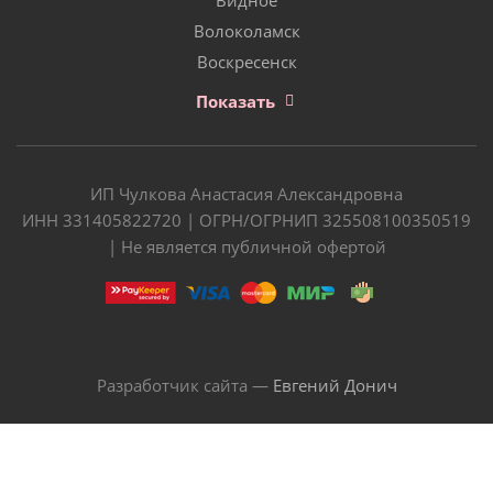
Волоколамск
Воскресенск
Показать
ИП Чулкова Анастасия Александровна
ИНН 331405822720 | ОГРН/ОГРНИП 325508100350519
| Не является публичной офертой
Разработчик сайта —
Евгений Донич