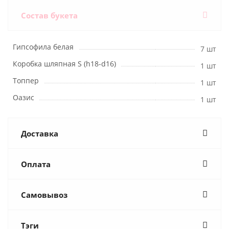
Состав букета
Гипсофила белая
7 шт
Коробка шляпная S (h18-d16)
1 шт
Топпер
1 шт
Оазис
1 шт
Доставка
Оплата
Самовывоз
Тэги