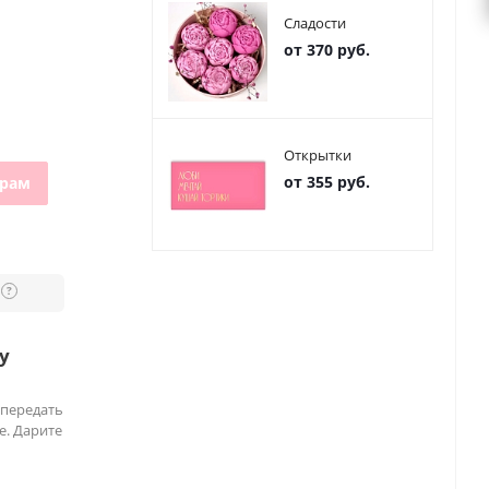
Сладости
от 370 руб.
Открытки
от 355 руб.
грам
?
у
 передать
е. Дарите