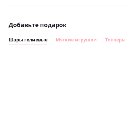
Добавьте подарок
Шары гелиевые
Мягкие игрушки
Топперы
Шар
Шар
гелиевый
гелиевый
цифра 8
цифра 4
Сердце розовое
(40х102
(40х102
фольгированный
см)
см)
шар с гелием (45
см)
1 330
1 330
руб.
895
руб.
руб.