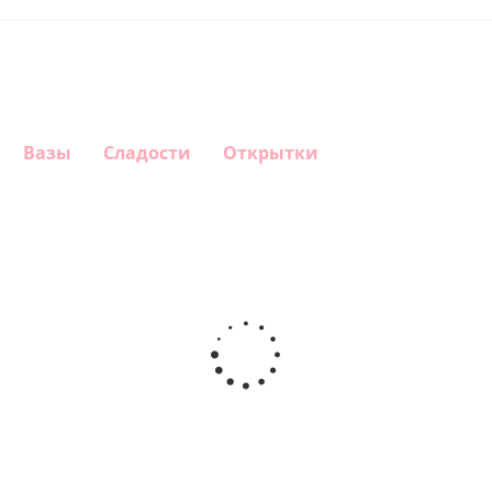
Вазы
Сладости
Открытки
Шар круг
Шар
Шар
Шар
Самая
сердце,
гелиевый
Звезда - С
самая
моя
цифра 1
днем
любовь
(40х102
рождения
см)
(45 см)
1 330
895
900
895
руб.
руб.
руб.
руб.