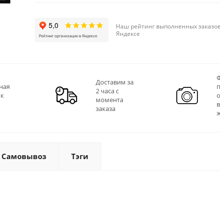
Наш рейтинг выполненных заказов
Яндексе
Ф
Доставим за
ная
2 часа с
 к
момента
заказа
Самовывоз
Тэги