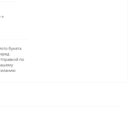
 в
ото букета
перед
отправкой по
вашему
желанию