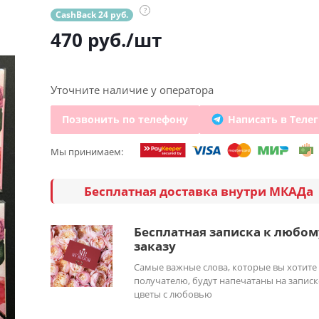
?
CashBack 24 руб.
470
руб.
/шт
Уточните наличие у оператора
Позвонить по телефону
Написать в Теле
Мы принимаем:
Бесплатная доставка внутри МКАДа
Бесплатная записка к любом
заказу
Самые важные слова, которые вы хотите
получателю, будут напечатаны на записк
цветы с любовью