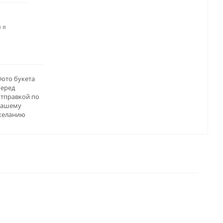
 в
ото букета
перед
отправкой по
вашему
желанию