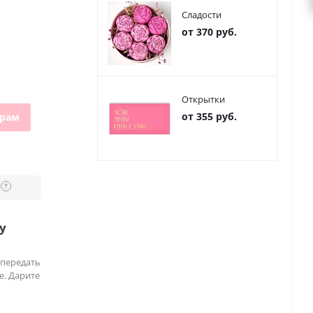
Сладости
от 370 руб.
Открытки
от 355 руб.
грам
?
у
 передать
е. Дарите