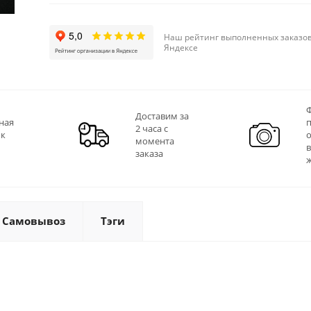
Наш рейтинг выполненных заказов
Яндексе
Ф
Доставим за
ная
2 часа с
 к
момента
заказа
Самовывоз
Тэги