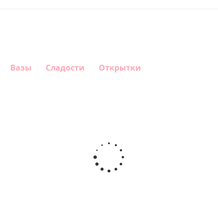
Вазы
Сладости
Открытки
Шар
Шар
Шар
Шар
гелиевый
гелиевый
гелиевый
Звезда - С
цифра 4
цифра 3
цифра 1
днем
(40х102
(40х102
(40х102
рождения
см)
см)
см)
(45 см)
1 330
1 330
1 330
895
руб.
руб.
руб.
руб.