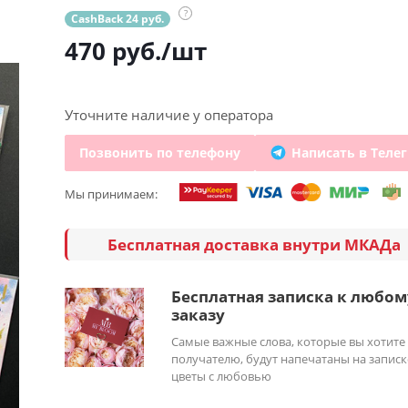
?
CashBack 24 руб.
470
руб.
/шт
Уточните наличие у оператора
Позвонить по телефону
Написать в Теле
Мы принимаем:
Бесплатная доставка внутри МКАДа
Бесплатная записка к любом
заказу
Самые важные слова, которые вы хотите
получателю, будут напечатаны на записк
цветы с любовью