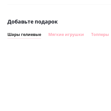
Добавьте подарок
Шары гелиевые
Мягкие игрушки
Топперы
Шар
Шар
сердце I
гелиевый
love you
цифра 8
Сердце розовое
(45 см)
(40х102
фольгированный
см)
шар с гелием (45
см)
1 330
895
руб.
895
руб.
руб.