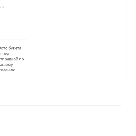
 в
ото букета
перед
отправкой по
вашему
желанию