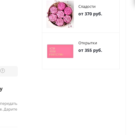
Сладости
от 370 руб.
Открытки
от 355 руб.
?
у
 передать
е. Дарите