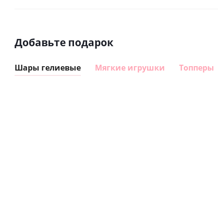
Добавьте подарок
Шары гелиевые
Мягкие игрушки
Топперы
Шар
Шар
сердце I
гелиевый
love you
цифра 8
(45 см)
Сердце розовое
(40х102
фольгированный
см)
шар с гелием (45
см)
895
1 330
руб.
руб.
895
руб.