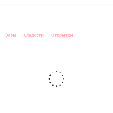
Вазы
Сладости
Открытки
Шар
Шар
Шар
Шар
гелиевый
гелиевый
гелиевый
Звезда - С
цифра 4
цифра 3
цифра 1
днем
(40х102
(40х102
(40х102
рождения
см)
см)
см)
(45 см)
1 330
1 330
1 330
895
руб.
руб.
руб.
руб.