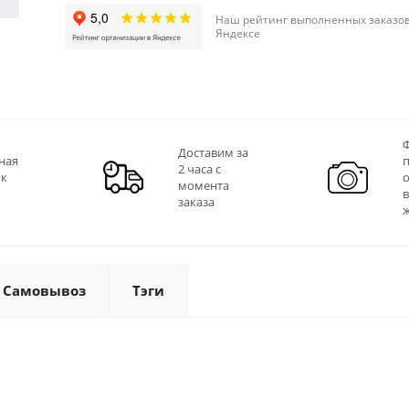
Наш рейтинг выполненных заказов
Яндексе
Ф
Доставим за
ная
2 часа с
 к
момента
заказа
Самовывоз
Тэги