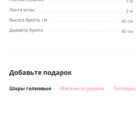
3 м
Лента атлас
2 м
Высота букета, см
40 см
Диаметр букета
40 см
Добавьте подарок
Шары гелиевые
Мягкие игрушки
Топперы
Шар
Шар
гелиевый
гелиевый