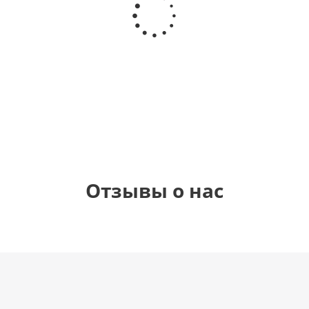
Звезда - С
моя
love you
цифра 1
днем
любовь
(45 см)
(40х102
рождения
см)
(45 см)
1 330
895
895
895
руб.
руб.
руб.
руб.
Отзывы о нас