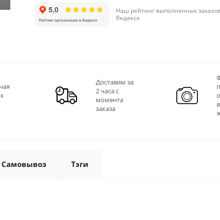
Наш рейтинг выполненных заказов
Яндексе
Ф
Доставим за
ная
2 часа с
 к
момента
заказа
Самовывоз
Тэги