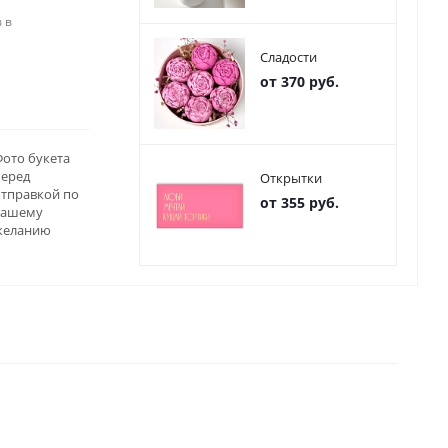
 в
Сладости
от 370 руб.
ото букета
перед
Открытки
отправкой по
от 355 руб.
вашему
желанию