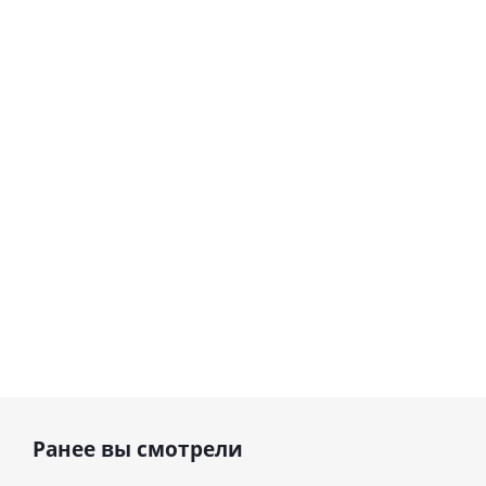
цифра 8
цифра 4
Сердце розовое
(40х102
(40х102
фольгированный
см)
см)
шар с гелием (45
см)
1 330
1 330
руб.
895
руб.
руб.
Ранее вы смотрели