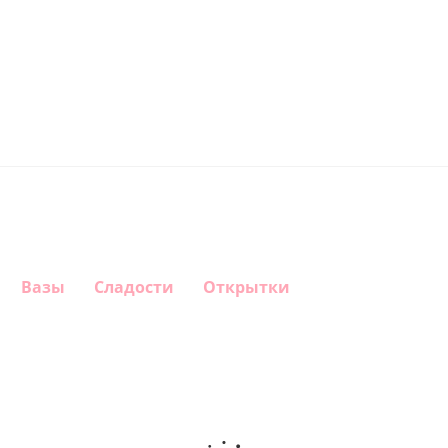
Вазы
Сладости
Открытки
Шар
Шар
Шар
Шар
сердце,
сердце I
гелиевый