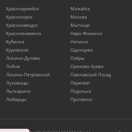
Красноармейск
Можайск
Красногорск
Москва
Краснозаводск
Мытищи
Краснознаменск
Наро-Фоминск
Кубинка
Ногинск
Куровское
Одинцово
Ликино-Дулёво
Озёры
Лобня
Орехово-Зуево
Лосино-Петровский
Павловский Посад
Луховицы
Пересвет
Лыткарино
Подольск
Люберцы
Протвино