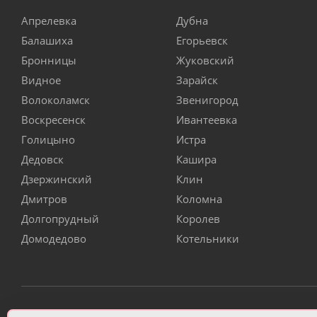
Апрелевка
Дубна
Балашиха
Егорьевск
Бронницы
Жуковский
Видное
Зарайск
Волоколамск
Звенигород
Воскресенск
Ивантеевка
Голицыно
Истра
Дедовск
Кашира
Дзержинский
Клин
Дмитров
Коломна
Долгопрудный
Королев
Домодедово
Котельники