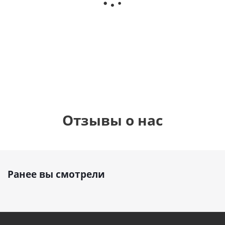
фольгированный
см)
см)
шар с гелием (45
см)
1 330
1 330
руб.
895
руб.
руб.
Отзывы о нас
Ранее вы смотрели