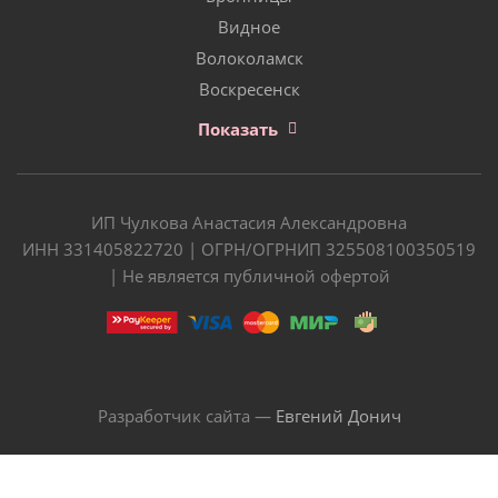
Видное
Волоколамск
Воскресенск
Показать
ИП Чулкова Анастасия Александровна
ИНН 331405822720 | ОГРН/ОГРНИП 325508100350519
| Не является публичной офертой
Разработчик сайта —
Евгений Донич