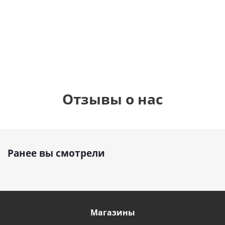
шар с гелием (45
см)
1 330
1 330
руб.
руб.
895
руб.
Отзывы о нас
Ранее вы смотрели
Магазины